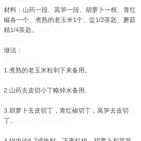
( G: x) ?5 e& R0 S! E6 M) E" ^
材料：山药一段、莴笋一段、胡萝卜一根、青红
椒各一个、煮熟的老玉米1个、盐1/2茶匙、蘑菇
精1/4茶匙。
- e( h5 K. `) J7 b
7 U B0 M ?# j
做法：
( [8 R+ D: \5 y* e" ]) B) w
1.煮熟的老玉米粒剥下来备用。
2.山药去皮切小丁略焯水备用。
$ l- V$ p2 ^6 G7 I! o
3.胡萝卜去皮切丁，青红椒切丁，莴笋去皮切
丁。
- @% X0 h+ h. G) q- E1 S& e$ c5 ?
4.锅内油6-7成热时，下青红椒、胡萝卜和莴笋