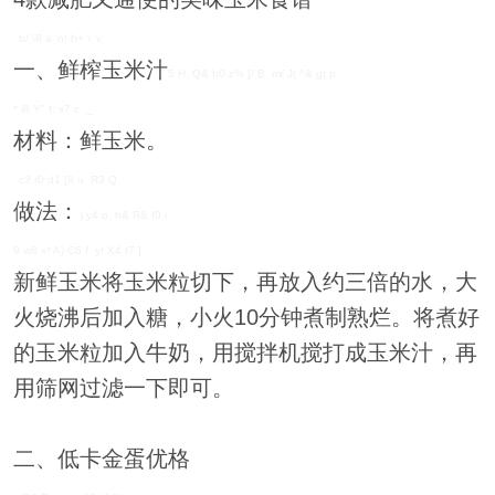
' b/ \8 a' n! h+ \' v
一、鲜榨玉米汁
5 H, Q& h0 z% [/ B. m/ J( ^& g( p
* i8 Y" t: x7 c _
材料：鲜玉米。
' c3 r0 d1 [8 u R3 Q
做法：
) y4 o. h& R& f0 i
9 w8 x* A) C6 f. y! X4 t7 ]
新鲜玉米将玉米粒切下，再放入约三倍的水，大
火烧沸后加入糖，小火10分钟煮制熟烂。将煮好
的玉米粒加入牛奶，用搅拌机搅打成玉米汁，再
用筛网过滤一下即可。
二、低卡金蛋优格