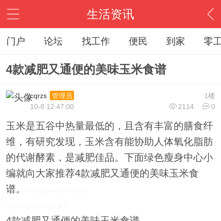
生活资讯
门户
论坛
找工作
便民
到家
零
4款减肥又通便的美味玉米食谱
cqrzs
1楼
管理员
10-8 12:47:00
2114
0
玉米是五谷中热量最低的，且含有丰富的膳食纤
维，有研究发现，玉米含有能协助人体氧化脂肪
的代谢酵素，是减肥佳品。下面绿色瘦身中心小
编就向大家推荐4款减肥又通便的美味玉米食
谱。
5 Q4 q2 w. K0 E1 r; U' y3 L
* r2 ]' d- @% E* R* B2 ]2 T
4款减肥又通便的美味玉米食谱