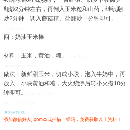
翻炒2分钟左右，再倒入玉米粒和山药，继续翻
炒2分钟，调入蘑菇精、盐翻炒一分钟即可。
) O- ]( U- ^/ g/ z
四：奶油玉米棒
材料：玉米，黄油，糖。
! ^2 q, M8 I6 j
, o3 M( ?9 I% F: |% N# c
做法：新鲜甜玉米，切成小段，泡入牛奶中，再
放入一小块黄油和糖，大火烧沸后转小火煮10分
钟即可。
9 O6 j- K$ A4 i' @' m
% f. _' K5 X$ ~2 y' C) E
添加微信好友jlpbmxx或扫描二维码，免费获取以上资料！