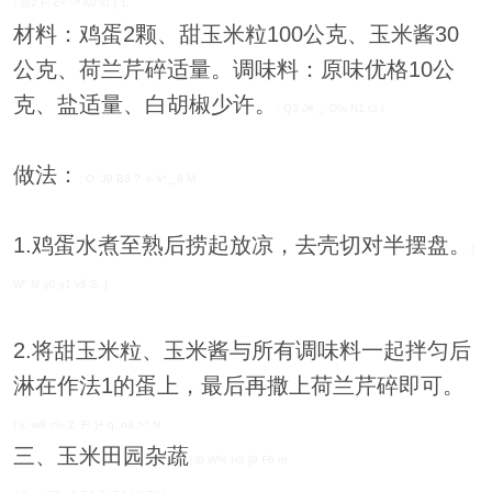
/ @2 F: c+ ~* A0 \0 }' L
材料：鸡蛋2颗、甜玉米粒100公克、玉米酱30
公克、荷兰芹碎适量。调味料：原味优格10公
克、盐适量、白胡椒少许。
: Q3 J# _' D% N1 t3 t
做法：
; O J9 B3 ? r- k* _6 M
1.鸡蛋水煮至熟后捞起放凉，去壳切对半摆盘。
(
W" N' y0 y1 v$ S, }
2.将甜玉米粒、玉米酱与所有调味料一起拌匀后
淋在作法1的蛋上，最后再撒上荷兰芹碎即可。
( x. w8 c% Z F! }+ q. n& ~* N
三、玉米田园杂蔬
) l9 W% H2 [9 F6 m